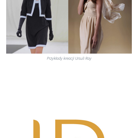
Urząd Miasta
Plakaty
Mydło i powidło
Przykłady kreacji Ursuli Ray