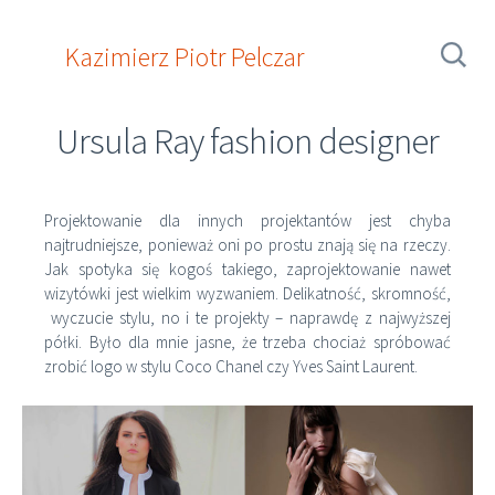
CARTE BLANCHE Agencja Reklamowa
Przeskocz
KAZIMIERZ PIOTR PELCZAR
do
Szukaj:
Kazimierz Piotr Pelczar
treści
O mnie
Projektowanie
Aforyzmy
Ursula Ray fashion designer
Portfolio
Loga
Kino
AUQUA
Kontakt
Klienci
BGŻ
Prywatne
Kampanie reklamowe
Projektowanie dla innych projektantów jest chyba
Ursula Ray
najtrudniejsze, ponieważ oni po prostu znają się na rzeczy.
Bols
Jak spotyka się kogoś takiego, zaprojektowanie nawet
Sommelier
wizytówki jest wielkim wyzwaniem. Delikatność, skromność,
Coca-Cola
wyczucie stylu, no i te projekty – naprawdę z najwyższej
PTU
półki. Było dla mnie jasne, że trzeba chociaż spróbować
Szpital ŚE
zrobić logo w stylu Coco Chanel czy Yves Saint Laurent.
Warta
Hydrocentrum
IH UW
Carman
ERA