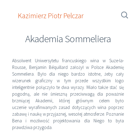
CARTE BLANCHE Agencja Reklamowa
Przeskocz
KAZIMIERZ PIOTR PELCZAR
do
Szukaj:
Kazimierz Piotr Pelczar
treści
O mnie
Projektowanie
Aforyzmy
Akademia Sommeliera
Portfolio
Loga
Kino
AUQUA
Kontakt
Klienci
BGŻ
Prywatne
Kampanie reklamowe
Absolwent Uniwersytetu francuskiego wina w Suze-la-
Ursula Ray
Rousse, Benjamin Béquillard założył w Polsce Akademię
Bols
Sommeliera. Było dla niego bardzo istotne, żeby cały
Sommelier
wizerunek graficzny w tym przede wszystkim logo
Coca-Cola
inteligentnie połączyło te dwa wyrazy. Miało także stać się
PTU
pogodną, ale nie śmieszną przeciwwagą dla poważnie
Szpital ŚE
brzmiącej Akademii, której głównym celem było
Warta
uczenie wyrafinwanych zasad dotyczących wina poprzez
Hydrocentrum
zabawę i naukę w przyjaznej, wesołej atmosferze. Poznanie
Bena i możliwość projektowania dla Niego to była
IH UW
prawdziwa przygoda.
Carman
ERA