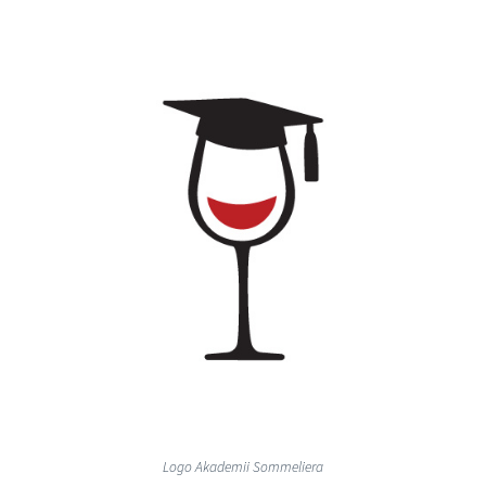
Urząd Miasta
Plakaty
Mydło i powidło
Logo Akademii Sommeliera